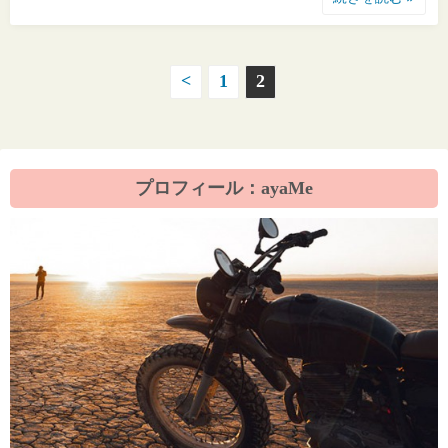
投
<
1
2
稿
の
プロフィール：ayaMe
ペ
ー
ジ
送
り