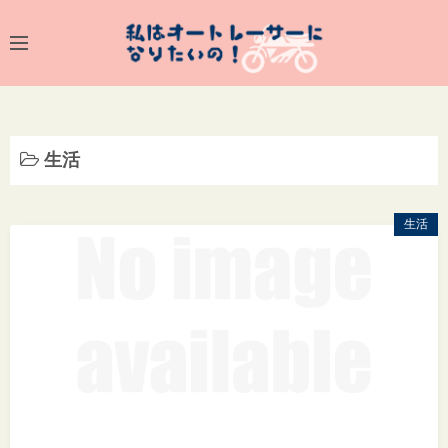
養成学校
バイク
夢
生活
生活
生活