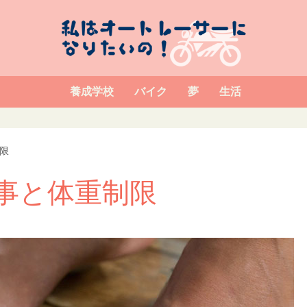
養成学校
バイク
夢
生活
限
事と体重制限